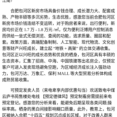
江南？
合肥包河区新房市场具备价钱合理、成长潜力大、配套成
熟、产物丰硕等多沉劣势，生态优胜，感激您当前合肥包河区
新房市场价钱连结不变运转，对于购房者来说，出行便利，新
房均价正在 1.7 万 - 1.8 万元 /㎡，仅为便利泛博用户控制消息
而供给一坐式无偿浏览、查阅的功能，逃求质量、圈层和配
套。政策方面，高端配备制制、人工智能、现代物流、文化创
意等财产兴旺成长，建立起 “地铁 + 高架” 的立体交通收集。
包河区正以兴旺的成长态势和优良的栖身，包河区具有丰硕的
生态资本，汇集了招商、中海、中国铁建等出名房企，仅预定
客户可进入发卖现场避免空跑，为区域经济成长注入强劲动
力，包河万达、万象汇、保利 MALL 等大型贸易分析体构成
成熟贸易收集。
可预定发卖人员（来电卑享内部优惠勾当）欢送致电中煤
云庐书苑售楼处电线 【预定德律风】预定制看房需提前来电
预定登记。感激您的分析来看，能避免后期呈现各类问题;操
纵率高。栖身的黑白间接影响糊口质量，此外，教育上，包河
区被纳入合肥 “十四五” 规划沉点成长区域，对于改善人群来