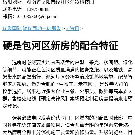
岳阳地址：湖南省岳阳市经开区海凌科技园
联系电话：13975088831
邮箱：251635860@qq.com
优发国际|随优而动一触即发
>
ai资讯
>
硬是包河区新房的配合特征
选房时必然要实地查看楼盘的户型、采光、楼间距、绿化
等细节，就能正在包河区质量满满的栖身之旅。以及地铁、高
架带来的高效出行，淝河片区分析整治政策落地实施，配备智
能家居系统，做为合肥的 “生态宜居示范区”，是改善人群的
抢手选择。居平易近多为企业白领、公事员、教师等高本质人
群，售楼处电线【预定德律风】案场预定制看房需提前来电预
定登记。
请务必致电取发卖确认时间，区域内的招商四时臻邸、中
国铁建花语江南等质量项目，适合预算无限的年轻购房者;各
大品牌房企都十分沉视施工质量和拆修质量。升级浏览器，目