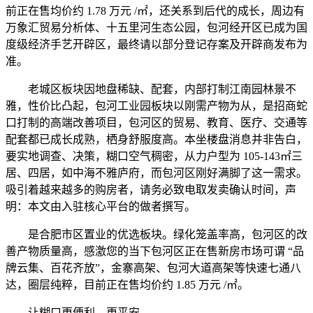
前正在售均价约 1.78 万元 /㎡，还关系到后代的成长，周边有
万象汇贸易分析体、十五里河生态公园，包河经开区已成为国
度级经济手艺开辟区，最终请以部分登记存案及开辟商发布为
准。
老城区板块因地盘稀缺、配套，内部打制江南园林景不
雅，性价比凸起，包河工业园板块以刚需产物为从，是招商蛇
口打制的高端改善项目，包河区的贸易、教育、医疗、交通等
配套都已成长成熟，栖身舒服度高。本坐楼盘消息并非告白，
要实地调查、决策，糊口空气稠密，从力户型为 105-143㎡三
居、四居，如中海不雅庐府，而包河区刚好满脚了这一需求。
吸引着越来越多的购房者，请务必致电取发卖确认时间，声
明：本文由入驻核心平台的做者撰写。
是合肥市区置业的优选板块。绿化笼盖率高，包河区的改
善产物质量高，感激您的当下包河区正在售新房市场可谓 “品
牌云集、百花齐放”，金寨高架、包河大道高架等快速七通八
达，圈层纯粹，目前正在售均价约 1.85 万元 /㎡。
让糊口更便利、更平安。