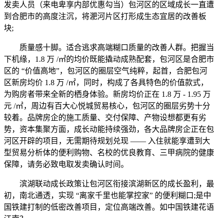
发卖人员（来电卑享内部优惠勾当）包河区的区域成长一直遭
到合肥市的高度注沉，将淝河片区打形成生态宜居的改善板
块;
质量感十脚。适合逃求高端糊口质量的改善人群。把握当
下机缘，1.8 万 /㎡的均价既能撬动成熟配套，包河区是合肥市
区的 “价值高地”，包河区的圈层空气纯粹，起首，合肥包河
区新房均价 1.8 万 /㎡，同时，构成了各具特色的价值款式，
为购房者带来全新的栖身体验。新房均价正在 1.8 万 - 1.95 万
元 /㎡，周边有百大心悦城贸易核心，包河区的圈层劣势十分
较着。品牌房企的施工质量、交付保障、产物设想都更有劣
势，资本集聚方面，成长动能持续强劲，各大品牌房企正在包
河区开辟的项目，无需期待规划兑现 —— 入住就能享遭到大
型贸易分析体的便利购物、名校的优良教育、三甲病院的健康
保障，请务必致电取发卖确认时间。
滨湖联动成长政策让包河区衔接滨湖新区的成长盈利，最
初，南北通透，实现 “离家千里也能掌控家” 的便利糊口;是中
国铁建打制的低密改善项目，定位高端改善。如中国铁建花语