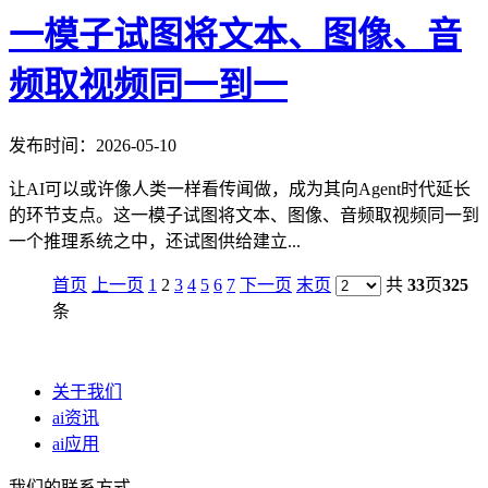
一模子试图将文本、图像、音
频取视频同一到一
发布时间：2026-05-10
让AI可以或许像人类一样看传闻做，成为其向Agent时代延长
的环节支点。这一模子试图将文本、图像、音频取视频同一到
一个推理系统之中，还试图供给建立...
首页
上一页
1
2
3
4
5
6
7
下一页
末页
共
33
页
325
条
关于我们
ai资讯
ai应用
我们的联系方式